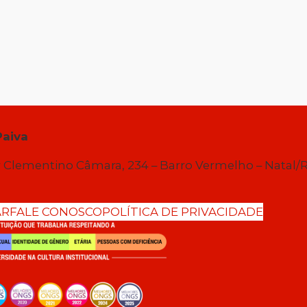
Paiva
 Clementino Câmara, 234 – Barro Vermelho – Natal/
AR
FALE CONOSCO
POLÍTICA DE PRIVACIDADE