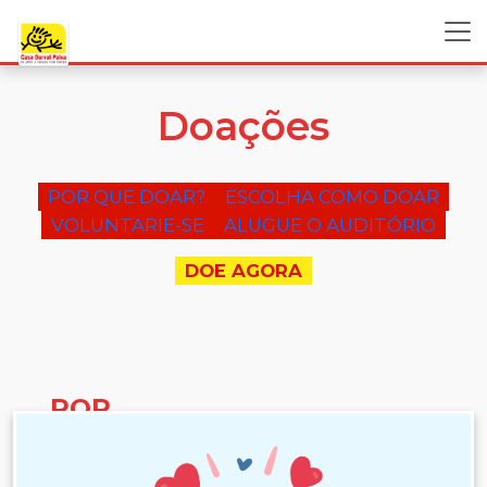
Doações
POR QUE DOAR?
ESCOLHA COMO DOAR
VOLUNTARIE-SE
ALUGUE O AUDITÓRIO
DOE AGORA
POR
QUE
DOAR?