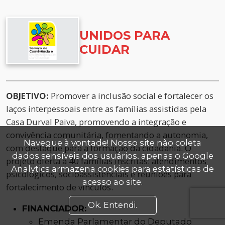
UNIDOS PARA
CUIDAR
OBJETIVO:
Promover a inclusão social e fortalecer os
laços interpessoais entre as famílias assistidas pela
Casa Durval Paiva, promovendo a integração e
convivência comunitária, fomentando a autonomia,
Navegue à vontade! Nosso site não coleta
com destaque para a formação da cidadania. O
dados sensíveis dos usuários, apenas o Google
projeto oferta a 40 famílias inscritas: atendimentos
Analytics armazena cookies para estatísticas de
psicológicos, socioassistenciais e reuniões para
acesso ao site.
fortalecimento de vínculos.
Ok. Entendi.
FINANCIADOR:
Emenda Parlamentar do Deputado