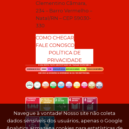
Clementino Câmara,
234 – Barro Vermelho –
Natal/RN – CEP 59030-
330
COMO CHEGAR
FALE CONOSCO
POLÍTICA DE
PRIVACIDADE
Navegue à vontade! Nosso site não coleta
dados sensíveis dos usuários, apenas o Google
Analytics armazena cookies para estatísticas de