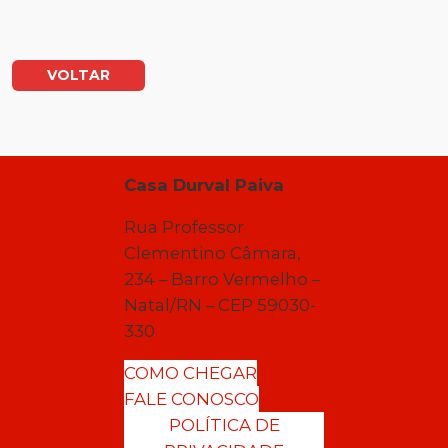
VOLTAR
Casa Durval Paiva
Rua Professor
Clementino Câmara,
234 – Barro Vermelho –
Natal/RN – CEP 59030-
330
COMO CHEGAR
FALE CONOSCO
POLÍTICA DE