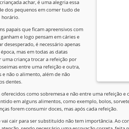
criançada achar, é uma alegria essa
edade dos pequenos em comer tudo de
 horário.
s papais que ficam apreensivos com
s ganham e logo pensam em cáries e
car desesperado, é necessário apenas
 época, mas em todas as datas
uma criança trocar a refeição por
loseimas entre uma refeição e outra,
 e não o alimento, além de não
os dentes.
 oferecidos como sobremesa e não entre uma refeição e o
ntido em alguns alimentos, como exemplo, bolos, sorvetes 
anças forem consumir doces, mas após cada refeição.
 vai cair para ser substituído não tem importância. Ao con
 atenção, sendo necessário uma escovação correta, feita 