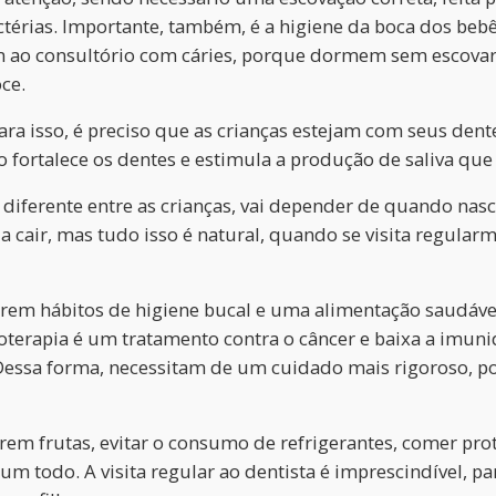
actérias. Importante, também, é a higiene da boca dos 
am ao consultório com cáries, porque dormem sem escovar
ce.
para isso, é preciso que as crianças estejam com seus den
 fortalece os dentes e estimula a produção de saliva que
 diferente entre as crianças, vai depender de quando nas
cair, mas tudo isso é natural, quando se visita regularm
terem hábitos de higiene bucal e uma alimentação saudáve
oterapia é um tratamento contra o câncer e baixa a imun
. Dessa forma, necessitam de um cuidado mais rigoroso,
em frutas, evitar o consumo de refrigerantes, comer pro
todo. A visita regular ao dentista é imprescindível, pa