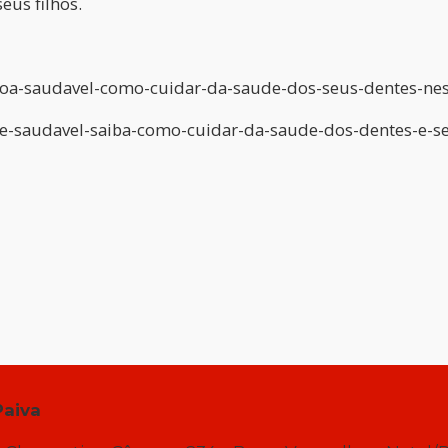
eus filhos.
coa-saudavel-como-cuidar-da-saude-dos-seus-dentes-ne
iz-e-saudavel-saiba-como-cuidar-da-saude-dos-dentes-e-s
Paiva