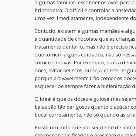
algumas famílias, esconder os ovos para a 
brincadeira. O difícil é controlar a ansi
uma vez, imediatamente, independente do
Contudo, existem algumas mamães e algun
a quantidade de chocolate que as criança
tratamento dentário, mas não é preciso fi
que tomem alguns cuidados, não só nessa
comemorativas. Por exemplo, nunca deixar 
doce, evitar beliscos, ou seja, comer as gu
porque provavelmente irão comer os doces
esquecer de sempre fazer a higienização d
O ideal é que os doces e guloseimas sejam
balas são tão perigosos quanto o açúcar co
bucal corretamente, não só quando as cri
Existe um mito que por ser dente de leite e
são menos calcificados e precisam de mais