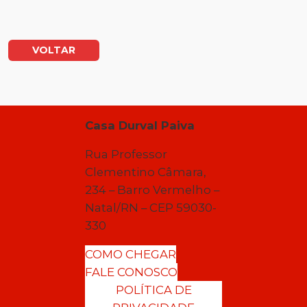
VOLTAR
Casa Durval Paiva
Rua Professor
Clementino Câmara,
234 – Barro Vermelho –
Natal/RN – CEP 59030-
330
COMO CHEGAR
FALE CONOSCO
POLÍTICA DE