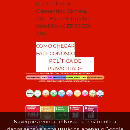
Rua Professor
Clementino Câmara,
234 – Barro Vermelho –
Natal/RN – CEP 59030-
330
COMO CHEGAR
FALE CONOSCO
POLÍTICA DE
PRIVACIDADE
Navegue à vontade! Nosso site não coleta
dados sensíveis dos usuários, apenas o Google