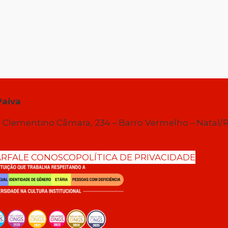
Paiva
 Clementino Câmara, 234 – Barro Vermelho – Natal/
AR
FALE CONOSCO
POLÍTICA DE PRIVACIDADE