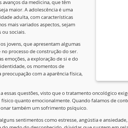
s avanços da medicina, que têm
 seja maior. A adolescência é uma
 idade adulta, com características
nos mais variados aspectos, sejam
s ou sociais.
os jovens, que apresentam algumas
e no processo de construção do ser.
s emoções, a exploração de si e do
 identidade, os momentos de
a preocupação com a aparência física,
 a essas questões, visto que o tratamento oncológico exi
 físico quanto emocionalmente. Quando falamos de contex
sionar também um sofrimento psíquico.
 alguns sentimentos como estresse, angústia e ansiedade,
usa do medo do desconhecido, dúvidas que surgem em rel