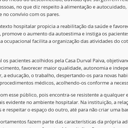
essoas, no que diz respeito à alimentação e autocuidado
 no convívio com os pares.
texto hospitalar propicia a reabilitação da saúde e favo
o, promove o aumento da autoestima e instiga os pacien
pia ocupacional facilita a organização das atividades do 
 pacientes acolhidos pela Casa Durval Paiva, objetivando
ecimento, favorecer maior qualidade, autonomia e indepe
zer, a educação, o trabalho, despertando-os para novas hab
, procedimentos médicos, acolhendo-os conforme a neces
om esse público, pois encontra-se resistente a qualquer e
ais evidente no ambiente hospitalar. Na instituição, a rela
 e respeitar o espaço do outro, até para não criar uma bar
tamentos fazem parte das características da própria ado