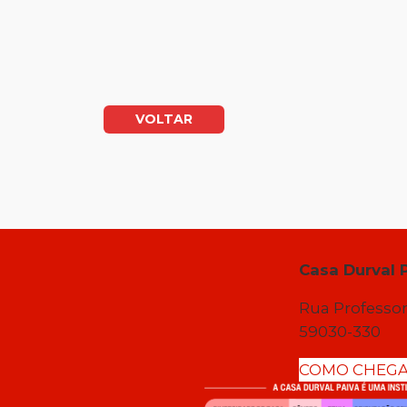
VOLTAR
Casa Durval 
Rua Professor
59030-330
COMO CHEG