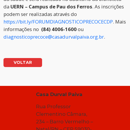
da
UERN – Campus de Pau dos Ferros
. As inscrições
podem ser realizadas através do
https://bit.ly/FORUMDIAGNOSTICOPRECOCECDP
. Mais
informações no
(84) 4006-1600
ou
diagnosticoprecoce@casadurvalpaiva.org.br
.
VOLTAR
Casa Durval Paiva
Rua Professor
Clementino Câmara,
234 – Barro Vermelho –
Natal/RN – CEP 59030-