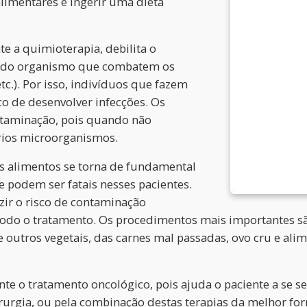
limentares e ingerir uma dieta
e a quimioterapia, debilita o
esa do organismo que combatem os
tc.). Por isso, indivíduos que fazem
co de desenvolver infecções. Os
ontaminação, pois quando não
rios microorganismos.
os alimentos se torna de fundamental
ue podem ser fatais nesses pacientes.
zir o risco de contaminação
todo o tratamento. Os procedimentos mais importantes s
 e outros vegetais, das carnes mal passadas, ovo cru e a
e o tratamento oncológico, pois ajuda o paciente a se 
irurgia, ou pela combinação destas terapias da melhor for