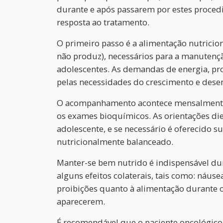
durante e após passarem por estes proce
resposta ao tratamento.
O primeiro passo é a alimentação nutricio
não produz), necessários para a manutençã
adolescentes. As demandas de energia, pr
pelas necessidades do crescimento e dese
O acompanhamento acontece mensalmente, se
os exames bioquímicos. As orientações die
adolescente, e se necessário é oferecido s
nutricionalmente balanceado.
Manter-se bem nutrido é indispensável dur
alguns efeitos colaterais, tais como: náuse
proibições quanto à alimentação durante o
aparecerem.
É recomendável que o paciente oncológico