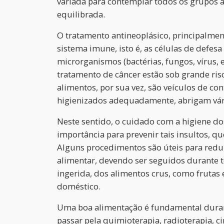
variada para contemplar todos os grupos a
equilibrada.
O tratamento antineoplásico, principalment
sistema imune, isto é, as células de def
microrganismos (bactérias, fungos, vírus, e
tratamento de câncer estão sob grande ris
alimentos, por sua vez, são veículos de c
higienizados adequadamente, abrigam vá
Neste sentido, o cuidado com a higiene d
importância para prevenir tais insultos, q
Alguns procedimentos são úteis para redu
alimentar, devendo ser seguidos durante 
ingerida, dos alimentos crus, como frutas
doméstico.
Uma boa alimentação é fundamental durant
passar pela quimioterapia, radioterapia, c