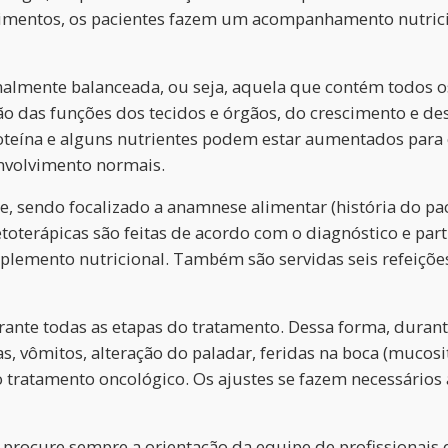
dimentos, os pacientes fazem um acompanhamento nutric
nalmente balanceada, ou seja, aquela que contém todos o
o das funções dos tecidos e órgãos, do crescimento e de
oteína e alguns nutrientes podem estar aumentados para 
nvolvimento normais.
ndo focalizado a anamnese alimentar (história do pacien
toterápicas são feitas de acordo com o diagnóstico e part
uplemento nutricional. Também são servidas seis refeições
ante todas as etapas do tratamento. Dessa forma, durante
as, vômitos, alteração do paladar, feridas na boca (mucosit
 tratamento oncológico. Os ajustes se fazem necessários 
 procure sempre a orientação da equipe de profissionai