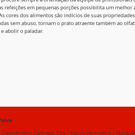
 as refeições em pequenas porções possibilita um melhor 
. As cores dos alimentos são indícios de suas propriedades
zadas sem abuso, tornam o prato atraente também ao olfat
 abolir o paladar.
Paiva
 Clementino Câmara, 234 – Barro Vermelho – Natal/