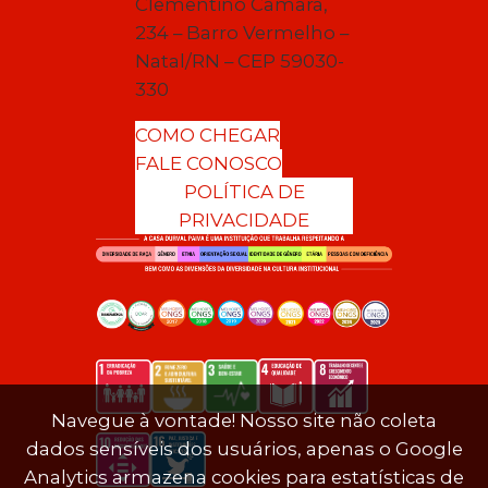
Clementino Câmara,
234 – Barro Vermelho –
Natal/RN – CEP 59030-
330
COMO CHEGAR
FALE CONOSCO
POLÍTICA DE
PRIVACIDADE
Navegue à vontade! Nosso site não coleta
dados sensíveis dos usuários, apenas o Google
Analytics armazena cookies para estatísticas de