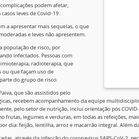
s complicações podem afetar,
 casos leves de Covid-19.
em a apresentar mais sequelas, o que
 moderadas e leves não apresentem.
 população de risco, por
ando infectados. Pessoas com
mioterapia, radioterapia, que
s ou que façam uso de
rte do grupo de risco.
Paiva, que são assistidos pelo
icas, recebem acompanhamento da equipe multidisciplin
mente, pelo setor de nutrição, inclui orientação pós COVI
 frutas, legumes e verduras, em todas as refeições, mai
or dia: feijão, lentilha, arroz e macarrão integral. Além d
tadas, através da infecção do coronavírus SARS-CoV-2, ne