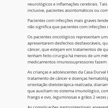
neurológicos e inflamações cerebrais. Tai
inclusive, pacientes assintomáticos ou com
Pacientes com infecções mais graves tend
não significa que pacientes com infecções
Os pacientes oncológicos representam uma
apresentarem desfechos desfavoráveis, qu
câncer, que estejam em tratamentos de qui
tenham feito cirurgia há menos de um mê
medicamentos imunossupressores fazem pa
As crianças e adolescentes da Casa Durval 
tratamento de câncer e doenças hematológ
orientação dietoterápica realizada, diaria
que auxiliam no sistema imunológico, como
frango e ovo, leguminosas e grãos 2 vezes p
As complicações gastrointestinais apresen