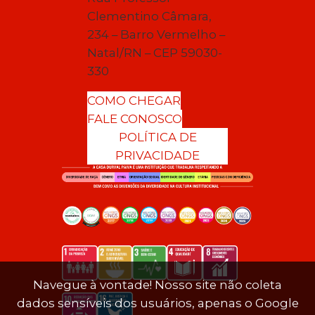
Clementino Câmara,
234 – Barro Vermelho –
Natal/RN – CEP 59030-
330
COMO CHEGAR
FALE CONOSCO
POLÍTICA DE
PRIVACIDADE
Navegue à vontade! Nosso site não coleta
dados sensíveis dos usuários, apenas o Google