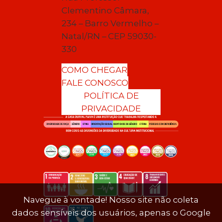
Clementino Câmara,
234 – Barro Vermelho –
Natal/RN – CEP 59030-
330
COMO CHEGAR
FALE CONOSCO
POLÍTICA DE
PRIVACIDADE
Navegue à vontade! Nosso site não coleta
dados sensíveis dos usuários, apenas o Google