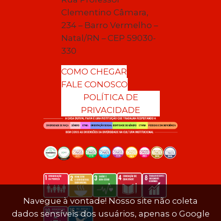
Clementino Câmara,
234 – Barro Vermelho –
Natal/RN – CEP 59030-
330
COMO CHEGAR
FALE CONOSCO
POLÍTICA DE
PRIVACIDADE
Navegue à vontade! Nosso site não coleta
dados sensíveis dos usuários, apenas o Google