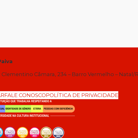
Paiva
 Clementino Câmara, 234 – Barro Vermelho – Natal/
AR
FALE CONOSCO
POLÍTICA DE PRIVACIDADE