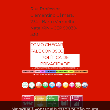
Rua Professor
Clementino Câmara,
234 – Barro Vermelho –
Natal/RN – CEP 59030-
330
COMO CHEGAR
FALE CONOSCO
POLÍTICA DE
PRIVACIDADE
Navegue à vontade! Nosso site não coleta