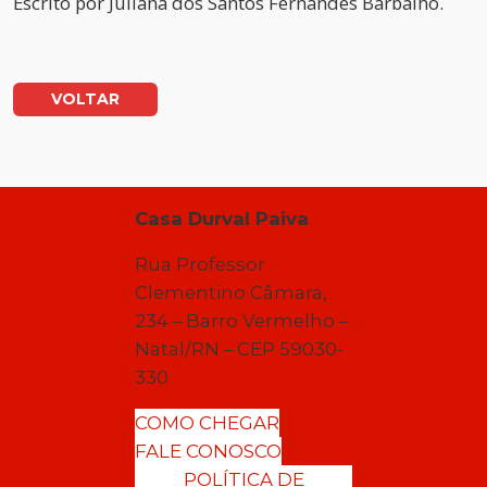
Escrito por
Juliana dos Santos Fernandes Barbalho.
VOLTAR
Casa Durval Paiva
Rua Professor
Clementino Câmara,
234 – Barro Vermelho –
Natal/RN – CEP 59030-
330
COMO CHEGAR
FALE CONOSCO
POLÍTICA DE