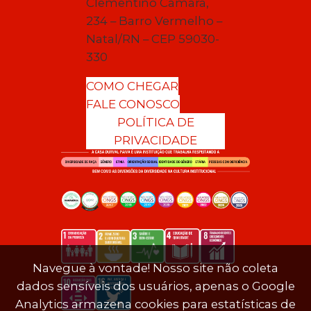
Clementino Câmara,
234 – Barro Vermelho –
Natal/RN – CEP 59030-
330
COMO CHEGAR
FALE CONOSCO
POLÍTICA DE
PRIVACIDADE
Navegue à vontade! Nosso site não coleta
dados sensíveis dos usuários, apenas o Google
Analytics armazena cookies para estatísticas de