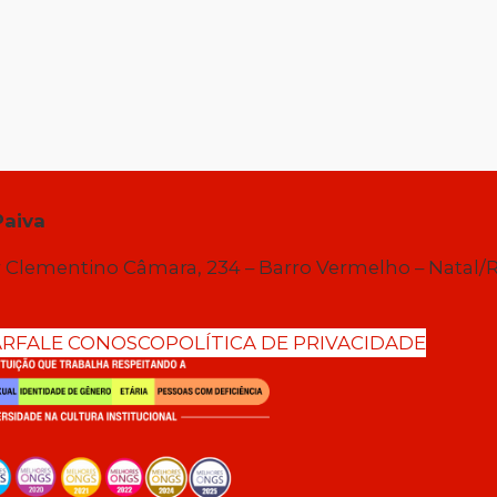
Paiva
 Clementino Câmara, 234 – Barro Vermelho – Natal/
AR
FALE CONOSCO
POLÍTICA DE PRIVACIDADE