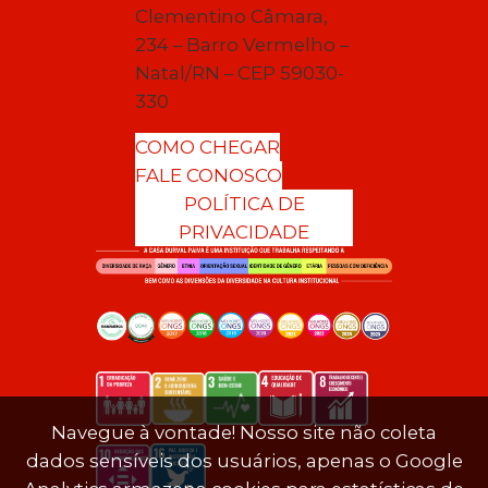
Clementino Câmara,
234 – Barro Vermelho –
Natal/RN – CEP 59030-
330
COMO CHEGAR
FALE CONOSCO
POLÍTICA DE
PRIVACIDADE
Navegue à vontade! Nosso site não coleta
dados sensíveis dos usuários, apenas o Google