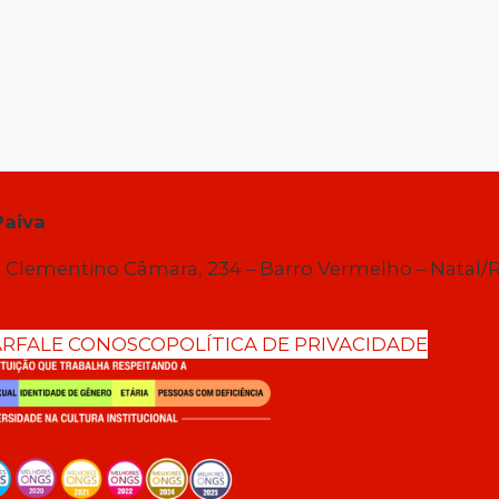
Paiva
 Clementino Câmara, 234 – Barro Vermelho – Natal/
AR
FALE CONOSCO
POLÍTICA DE PRIVACIDADE