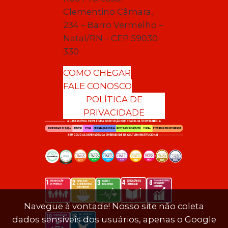
Clementino Câmara,
234 – Barro Vermelho –
Natal/RN – CEP 59030-
330
COMO CHEGAR
FALE CONOSCO
POLÍTICA DE
PRIVACIDADE
Navegue à vontade! Nosso site não coleta
dados sensíveis dos usuários, apenas o Google