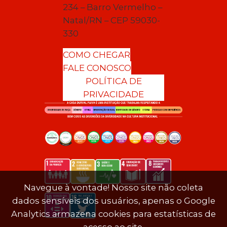
234 – Barro Vermelho –
Natal/RN – CEP 59030-
330
COMO CHEGAR
FALE CONOSCO
POLÍTICA DE
PRIVACIDADE
Navegue à vontade! Nosso site não coleta
dados sensíveis dos usuários, apenas o Google
Analytics armazena cookies para estatísticas de