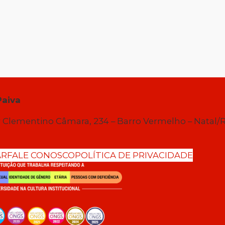
Paiva
 Clementino Câmara, 234 – Barro Vermelho – Natal/
AR
FALE CONOSCO
POLÍTICA DE PRIVACIDADE