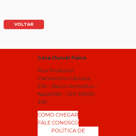
VOLTAR
Casa Durval Paiva
Rua Professor
Clementino Câmara,
234 – Barro Vermelho –
Natal/RN – CEP 59030-
330
COMO CHEGAR
FALE CONOSCO
POLÍTICA DE