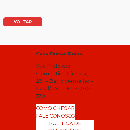
VOLTAR
Casa Durval Paiva
Rua Professor
Clementino Câmara,
234 – Barro Vermelho –
Natal/RN – CEP 59030-
330
COMO CHEGAR
FALE CONOSCO
POLÍTICA DE