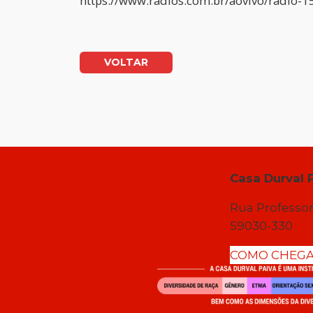
https://www.radios.com.br/aovivo/radio-1
VOLTAR
Casa Durval 
Rua Professor
59030-330
COMO CHEG