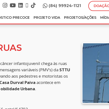
(84) 99924-1121
DOAÇÃO
ÓSTICO PRECOCE
PROJETO VIDA
PROJETOS/AÇÕES
MÍDI
RUAS
câncer infantojuvenil chega às ruas
 mensagens variáveis (PMV’s) da
STTU
evando aos pedestres e motoristas os
Casa Durval Paiva
acontece em
Mobilidade Urbana
.