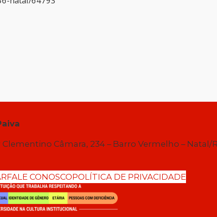
56-natal/64793
Paiva
 Clementino Câmara, 234 – Barro Vermelho – Natal/
AR
FALE CONOSCO
POLÍTICA DE PRIVACIDADE