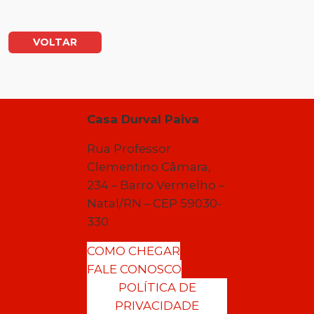
VOLTAR
Casa Durval Paiva
Rua Professor
Clementino Câmara,
234 – Barro Vermelho –
Natal/RN – CEP 59030-
330
COMO CHEGAR
FALE CONOSCO
POLÍTICA DE
PRIVACIDADE