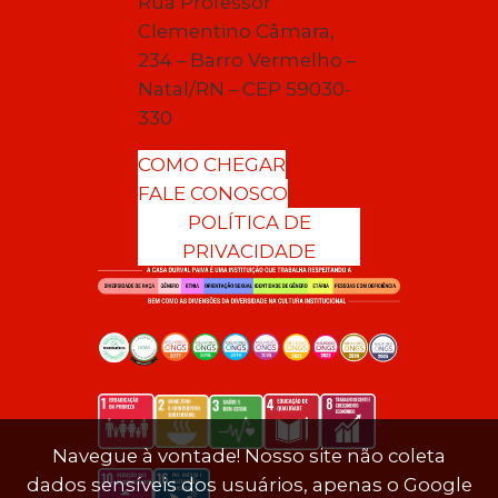
Rua Professor
Clementino Câmara,
234 – Barro Vermelho –
Natal/RN – CEP 59030-
330
COMO CHEGAR
FALE CONOSCO
POLÍTICA DE
PRIVACIDADE
Navegue à vontade! Nosso site não coleta
dados sensíveis dos usuários, apenas o Google