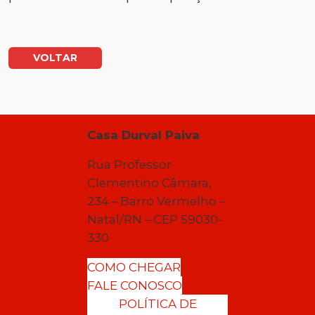
VOLTAR
Casa Durval Paiva
Rua Professor
Clementino Câmara,
234 – Barro Vermelho –
Natal/RN – CEP 59030-
330
COMO CHEGAR
FALE CONOSCO
POLÍTICA DE