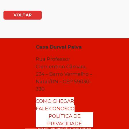
VOLTAR
Casa Durval Paiva
Rua Professor
Clementino Câmara,
234 – Barro Vermelho –
Natal/RN – CEP 59030-
330
COMO CHEGAR
FALE CONOSCO
POLÍTICA DE
PRIVACIDADE