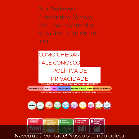
Rua Professor
Clementino Câmara,
234 – Barro Vermelho –
Natal/RN – CEP 59030-
330
COMO CHEGAR
FALE CONOSCO
POLÍTICA DE
PRIVACIDADE
Navegue à vontade! Nosso site não coleta