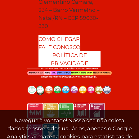
Clementino Câmara,
234 – Barro Vermelho –
Natal/RN – CEP 59030-
330
COMO CHEGAR
FALE CONOSCO
POLÍTICA DE
PRIVACIDADE
Navegue à vontade! Nosso site não coleta
dados sensíveis dos usuários, apenas o Google
Analytics armazena cookies para estatísticas de