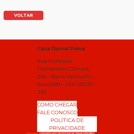
VOLTAR
Casa Durval Paiva
Rua Professor
Clementino Câmara,
234 – Barro Vermelho –
Natal/RN – CEP 59030-
330
COMO CHEGAR
FALE CONOSCO
POLÍTICA DE
PRIVACIDADE