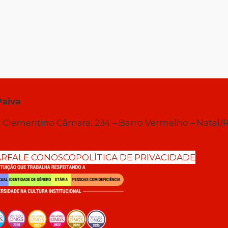
Paiva
 Clementino Câmara, 234 – Barro Vermelho – Natal/
AR
FALE CONOSCO
POLÍTICA DE PRIVACIDADE