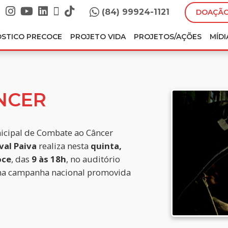
(84) 99924-1121
DOAÇÃO
ÓSTICO PRECOCE
PROJETO VIDA
PROJETOS/AÇÕES
MÍDI
NCER
nicipal de Combate ao Câncer
val Paiva
realiza nesta
quinta,
oce
, das
9 às 18h
, no auditório
a na campanha nacional promovida