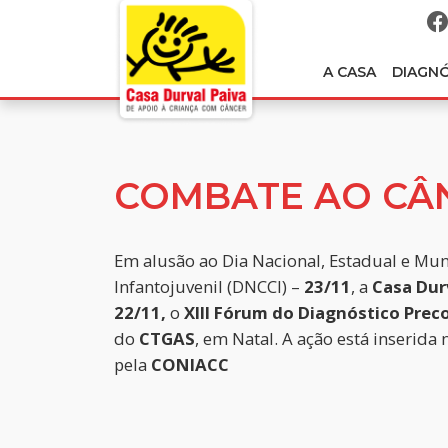
A CASA
DIAGN
COMBATE AO CÂ
Em alusão ao Dia Nacional, Estadual e Mu
Infantojuvenil (DNCCI) –
23/11
, a
Casa Dur
22/11,
o
XIII Fórum do Diagnóstico Prec
do
CTGAS
, em Natal. A ação está inserid
pela
CONIACC