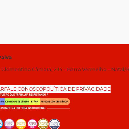
Paiva
 Clementino Câmara, 234 – Barro Vermelho – Natal/
AR
FALE CONOSCO
POLÍTICA DE PRIVACIDADE