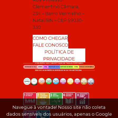
Clementino Câmara,
234 – Barro Vermelho –
Natal/RN – CEP 59030-
330
COMO CHEGAR
FALE CONOSCO
POLÍTICA DE
PRIVACIDADE
Navegue à vontade! Nosso site não coleta
dados sensíveis dos usuários, apenas o Google