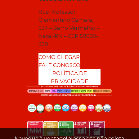
Rua Professor
Clementino Câmara,
234 – Barro Vermelho –
Natal/RN – CEP 59030-
330
COMO CHEGAR
FALE CONOSCO
POLÍTICA DE
PRIVACIDADE
Navegue à vontade! Nosso site não coleta