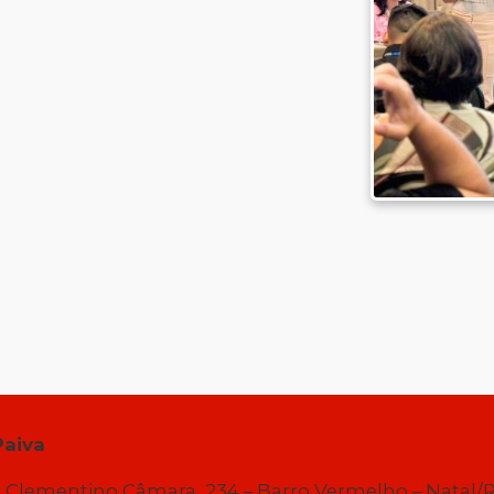
Paiva
 Clementino Câmara, 234 – Barro Vermelho – Natal/