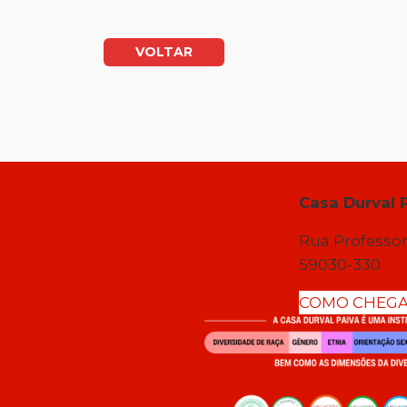
VOLTAR
Casa Durval 
Rua Professor
59030-330
COMO CHEG