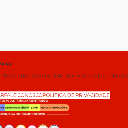
Paiva
 Clementino Câmara, 234 – Barro Vermelho – Natal/
AR
FALE CONOSCO
POLÍTICA DE PRIVACIDADE