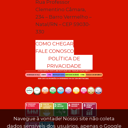
Rua Professor
Clementino Câmara,
234 – Barro Vermelho –
Natal/RN – CEP 59030-
330
COMO CHEGAR
FALE CONOSCO
POLÍTICA DE
PRIVACIDADE
Navegue à vontade! Nosso site não coleta
dados sensíveis dos usuários, apenas o Google