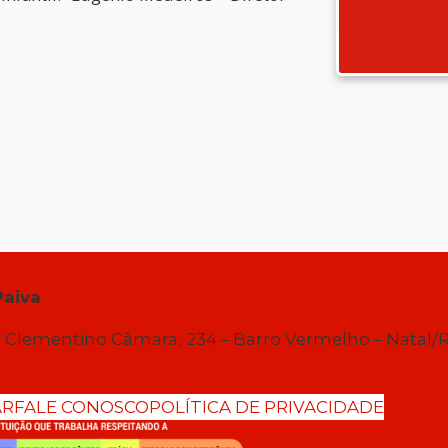
Paiva
 Clementino Câmara, 234 – Barro Vermelho – Natal/
AR
FALE CONOSCO
POLÍTICA DE PRIVACIDADE