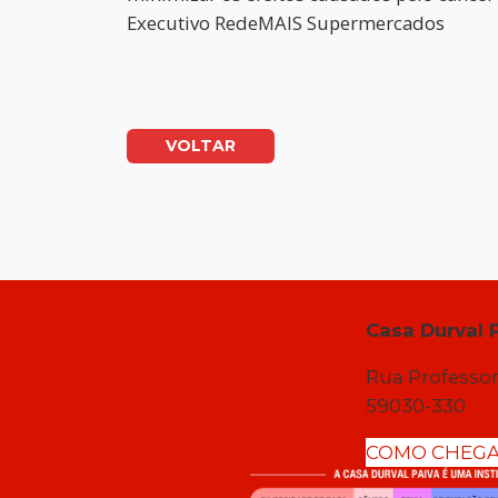
Executivo RedeMAIS Supermercados
VOLTAR
Casa Durval 
Rua Professor
59030-330
COMO CHEG