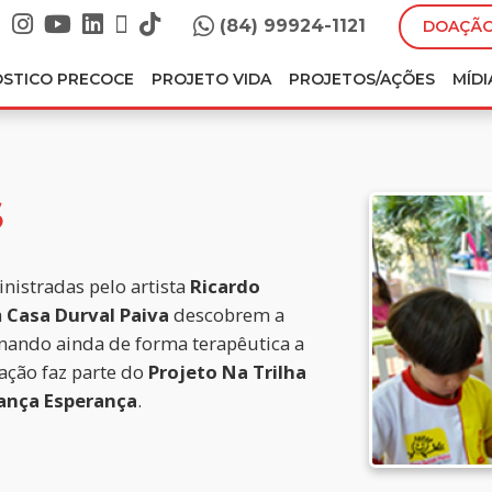
(84) 99924-1121
DOAÇÃO
ÓSTICO PRECOCE
PROJETO VIDA
PROJETOS/AÇÕES
MÍDI
S
nistradas pelo artista
Ricardo
a
Casa Durval Paiva
descobrem a
onando ainda de forma terapêutica a
ação faz parte do
Projeto Na Trilha
ança Esperança
.