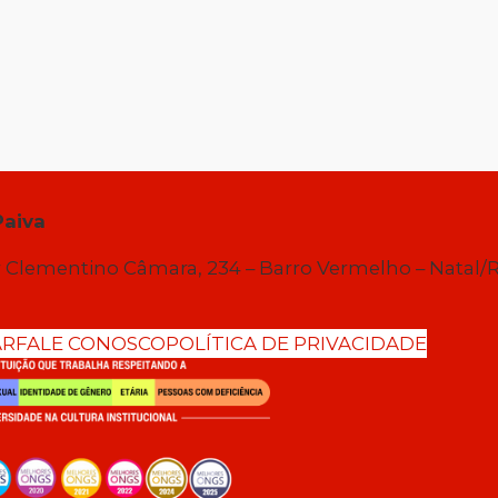
Paiva
 Clementino Câmara, 234 – Barro Vermelho – Natal/
AR
FALE CONOSCO
POLÍTICA DE PRIVACIDADE