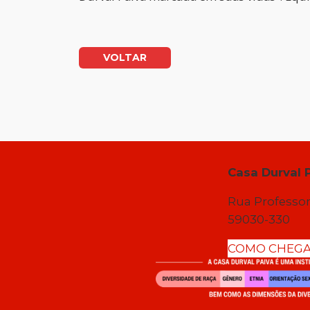
VOLTAR
Casa Durval 
Rua Professor
59030-330
COMO CHEG