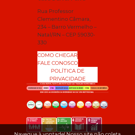
Rua Professor
Clementino Câmara,
234 – Barro Vermelho –
Natal/RN – CEP 59030-
330
COMO CHEGAR
FALE CONOSCO
POLÍTICA DE
PRIVACIDADE
Navegue à vontade! Nosso site não coleta