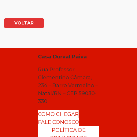
VOLTAR
Casa Durval Paiva
Rua Professor
Clementino Câmara,
234 – Barro Vermelho –
Natal/RN – CEP 59030-
330
COMO CHEGAR
FALE CONOSCO
POLÍTICA DE